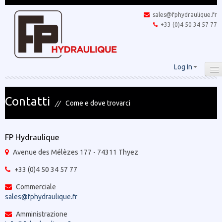
sales@fphydraulique.fr
+33 (0)4 50 34 57 77
Log In
Contatti
Come e dove trovarci
FP Hydraulique
Avenue des Mélèzes 177 - 74311 Thyez
+33 (0)4 50 34 57 77
Commerciale
sales@fphydraulique.fr
Amministrazione