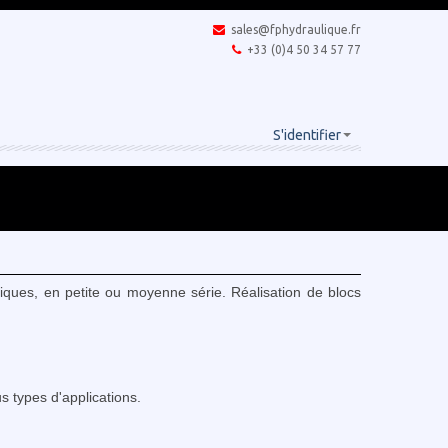
sales@fphydraulique.fr
+33 (0)4 50 34 57 77
S'identifier
ques, en petite ou moyenne série. Réalisation de blocs
 types d'applications.